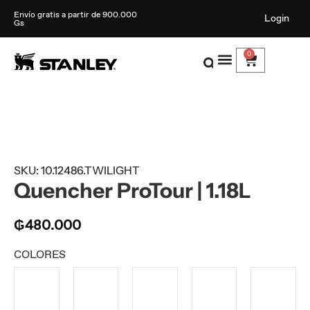
Envío gratis a partir de 900.000
Login
Gs
0
SKU: 10.12486.TWILIGHT
Quencher ProTour | 1.18L
₲
480.000
COLORES