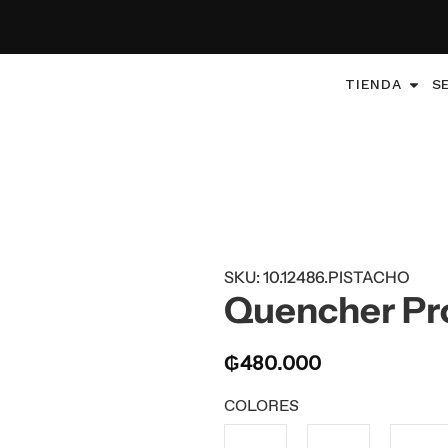
TIENDA
S
SKU: 10.12486.PISTACHO
Quencher ProT
₲
480.000
COLORES