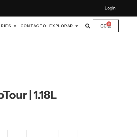
Login
0
₲
0
ERIES
CONTACTO
EXPLORAR
our | 1.18L