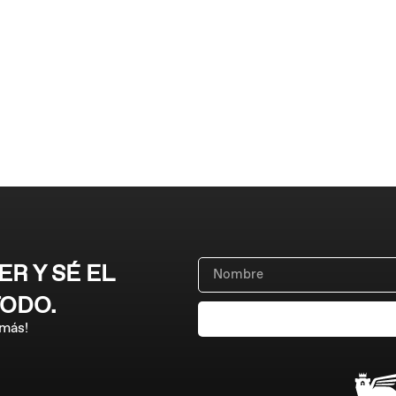
R Y SÉ EL
TODO.
 más!