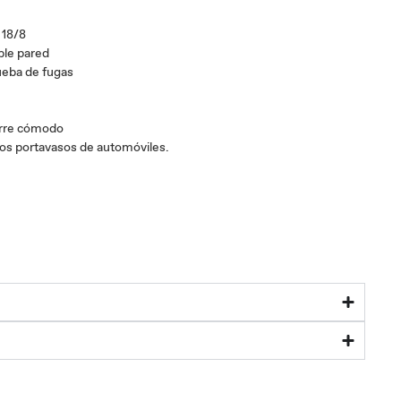
 18/8
ble pared
ueba de fugas
arre cómodo
los portavasos de automóviles.