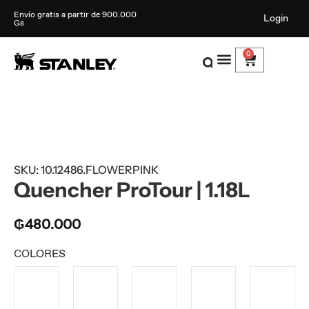
Envío gratis a partir de 900.000
Login
Gs
0
SKU: 10.12486.FLOWERPINK
Quencher ProTour | 1.18L
₲
480.000
COLORES