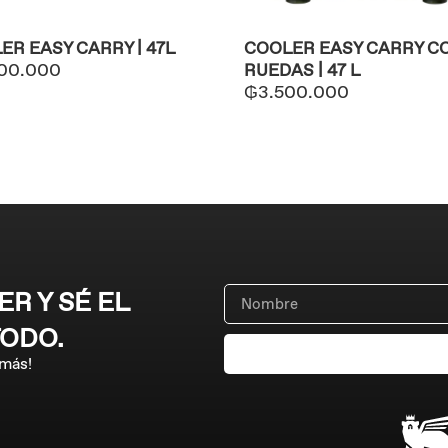
ER EASY CARRY | 47L
COOLER EASY CARRY C
00.000
RUEDAS | 47 L
₲
3.500.000
R Y SÉ EL
TODO.
 más!