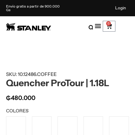
Envío gratis a partir de 900.000
Login
Gs
0
SKU: 10.12486.COFFEE
Quencher ProTour | 1.18L
₲
480.000
COLORES