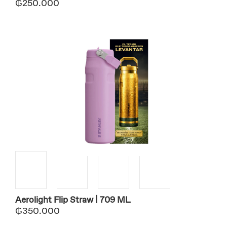
₲
250.000
Aerolight Flip Straw | 709 ML
₲
350.000