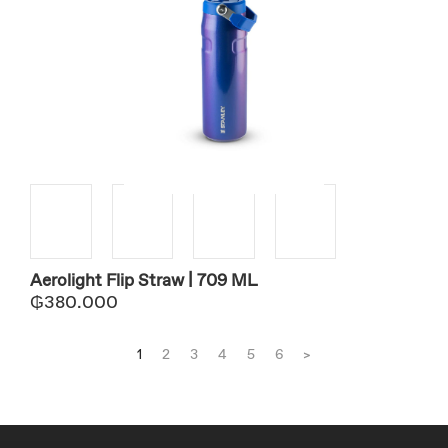
Aerolight Flip Straw | 709 ML
₲
380.000
1
2
3
4
5
6
>