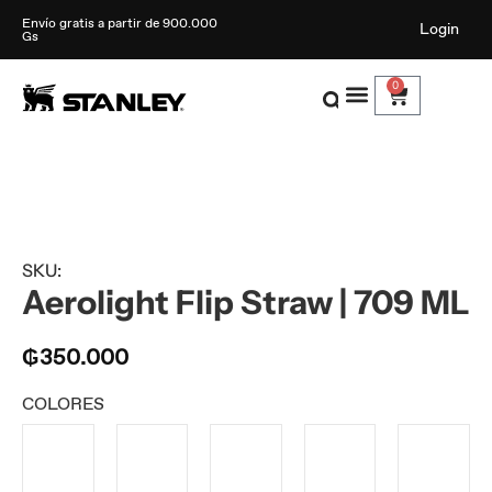
Envío gratis a partir de 900.000
Login
Gs
0
SKU:
Aerolight Flip Straw | 709 ML
₲
350.000
COLORES