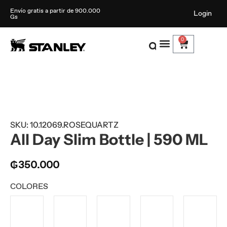
Envío gratis a partir de 900.000
Login
Gs
0
SKU: 10.12069.ROSEQUARTZ
All Day Slim Bottle | 590 ML
₲
350.000
COLORES