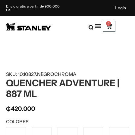
Envío gratis a partir de 900.000
Login
Gs
0
SKU: 10.10827.NEGROCHROMA
QUENCHER ADVENTURE |
887 ML
₲
420.000
COLORES