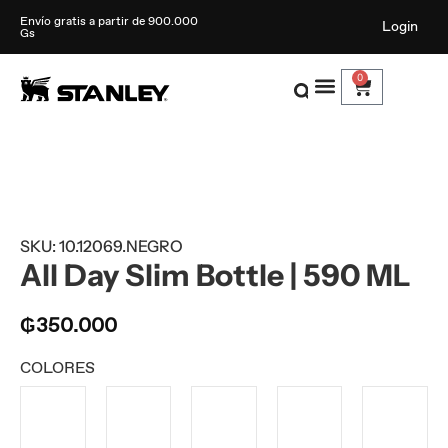
Envío gratis a partir de 900.000
Login
Gs
0
SKU: 10.12069.NEGRO
All Day Slim Bottle | 590 ML
₲
350.000
COLORES