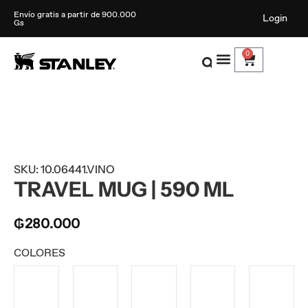
Envío gratis a partir de 900.000
Login
Gs
0
SKU: 10.06441.VINO
TRAVEL MUG | 590 ML
₲
280.000
COLORES