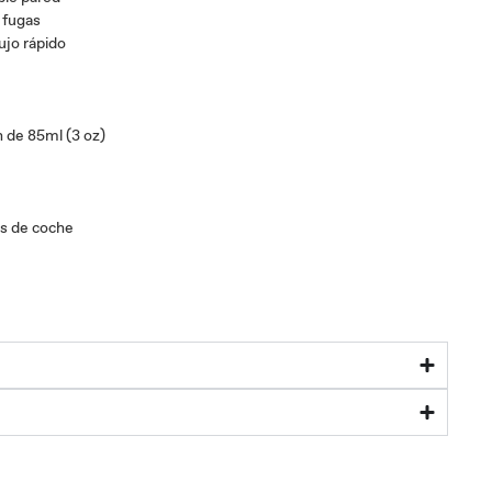
 fugas
ujo rápido
 de 85ml (3 oz)
s de coche