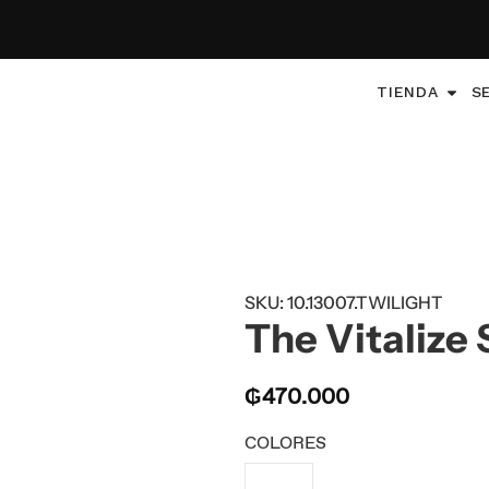
TIENDA
S
SKU: 10.13007.TWILIGHT
The Vitalize 
₲
470.000
COLORES