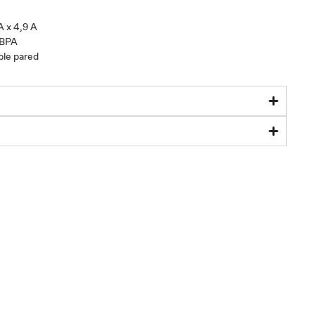
A x 4,9 A
 BPA
ble pared