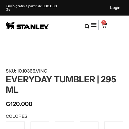
Envío gratis a partir de 900.000
Login
Gs
0
SKU: 10.10366.VINO
EVERYDAY TUMBLER | 295
ML
₲
120.000
COLORES