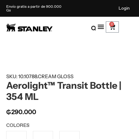
Envío gratis a partir de 900.000
Login
Gs
0
SKU: 10.10788.CREAM GLOSS
Aerolight™ Transit Bottle |
354 ML
₲
290.000
COLORES