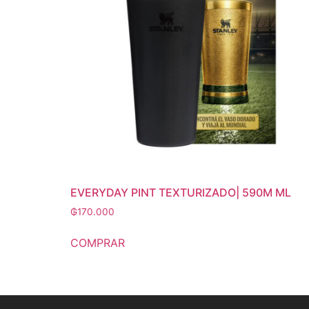
EVERYDAY PINT TEXTURIZADO| 590M ML
₲
170.000
COMPRAR