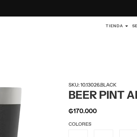
TIENDA
S
SKU: 10.13026.BLACK
BEER PINT A
₲
170.000
COLORES