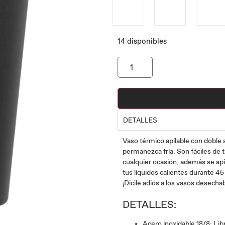
14 disponibles
DETALLES
Vaso térmico apilable con doble a
permanezca fría. Son fáciles de 
cualquier ocasión, además se api
tus líquidos calientes durante 4
¡Dicile adiós a los vasos desecha
DETALLES:
Acero inoxidable 18/8; Li