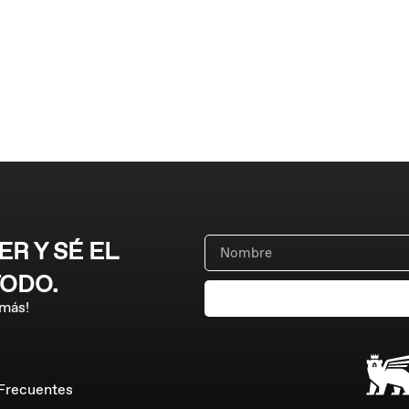
R Y SÉ EL
TODO.
 más!
Frecuentes