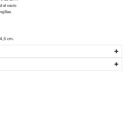
 al vacío
jillas.
14,5 cm.