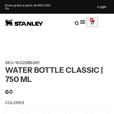
Envío gratis a partir de 900.000
Login
Gs
0
SKU: 10.02286.061
WATER BOTTLE CLASSIC |
750 ML
₲
0
COLORES