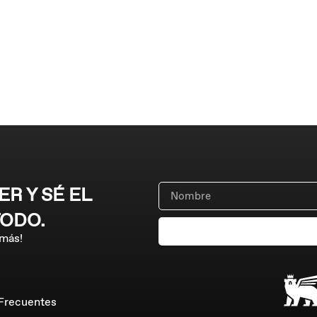
R Y SÉ EL
TODO.
 más!
Frecuentes