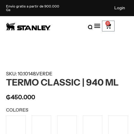
Envío gratis a partir de 900.000
Login
Gs
0
SKU: 10.10148.VERDE
TERMO CLASSIC | 940 ML
₲
450.000
COLORES