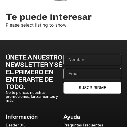
Te puede interesar
Please select listing to show.
ÚNETE A NUESTRO
NEWSLETTER Y SÉ
EL PRIMERO EN
ENTERARTE DE
TODO.
SUSCRIBIRME
No te pierdas nuestras
promociones, lanzamientos y
más!
Información
Ayuda
Desde 1913
Preguntas Frecuentes