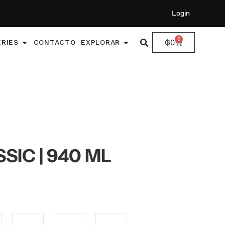
Login
0
₲
0
ERIES
CONTACTO
EXPLORAR
IC | 940 ML