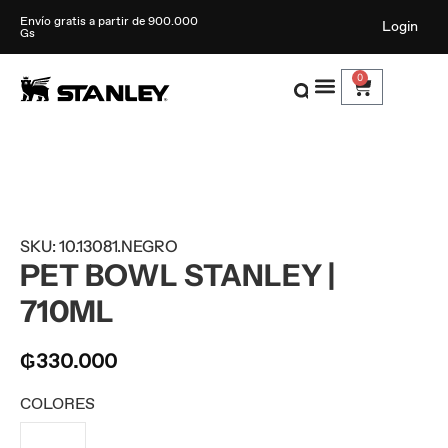
Envío gratis a partir de 900.000
Login
Gs
0
SKU: 10.13081.NEGRO
PET BOWL STANLEY |
710ML
₲
330.000
COLORES