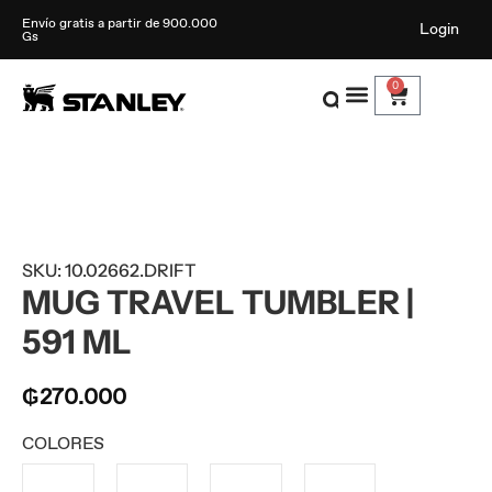
Envío gratis a partir de 900.000
Login
Gs
0
SKU: 10.02662.DRIFT
MUG TRAVEL TUMBLER |
591 ML
₲
270.000
COLORES