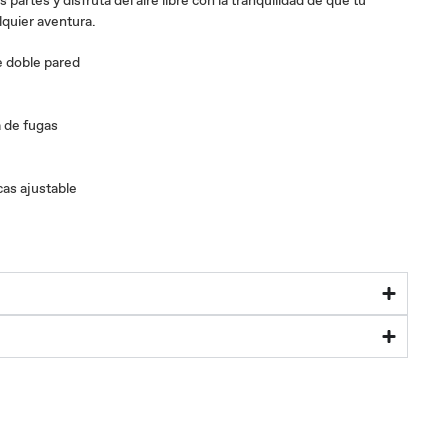
s partes y disfruta del aire libre con la tranquilidad de que tu
alquier aventura.
 doble pared
 de fugas
cas ajustable