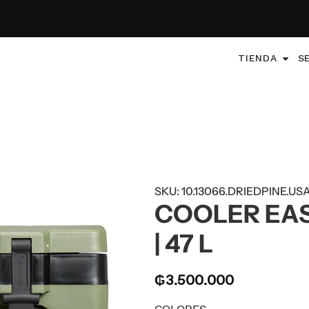
TIENDA
S
SKU: 10.13066.DRIEDPINE.US
COOLER EA
| 47 L
₲
3.500.000