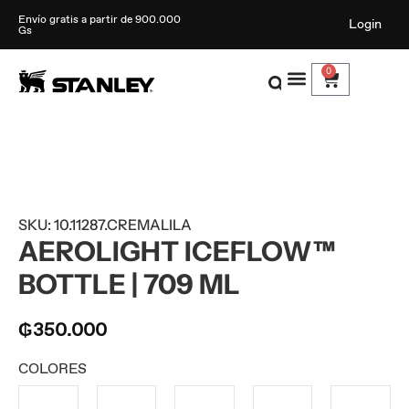
Envío gratis a partir de 900.000
Login
Gs
0
SKU: 10.11287.CREMALILA
AEROLIGHT ICEFLOW™
BOTTLE | 709 ML
₲
350.000
COLORES