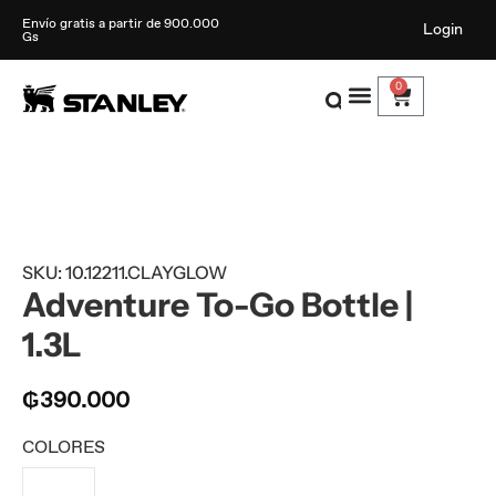
Envío gratis a partir de 900.000
Login
Gs
0
SKU: 10.12211.CLAYGLOW
Adventure To-Go Bottle |
1.3L
₲
390.000
COLORES