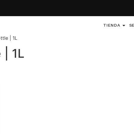
TIENDA
S
tle | 1L
 | 1L