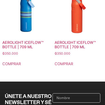
AEROLIGHT ICEFLOW™
AEROLIGHT ICEFLOW™
BOTTLE | 709 ML
BOTTLE | 709 ML
₲
350.000
₲
350.000
COMPRAR
COMPRAR
ÚNETE A NUESTRO
NEWSLETTER Y SÉ