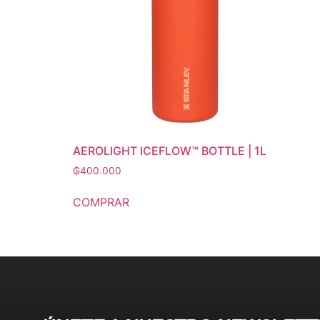
AEROLIGHT ICEFLOW™ BOTTLE | 1L
₲
400.000
COMPRAR