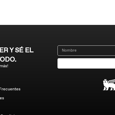
R Y SÉ EL
TODO.
 más!
Frecuentes
es