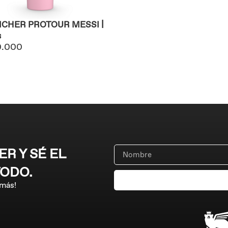
CHER PROTOUR MESSI |
s
0.000
R Y SÉ EL
TODO.
 más!