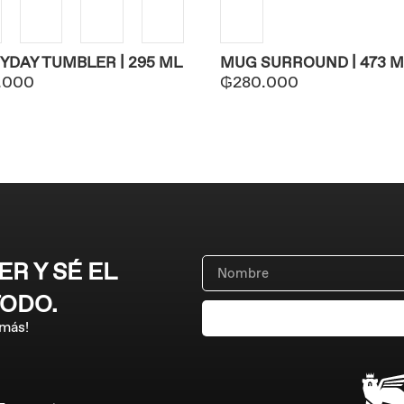
YDAY TUMBLER | 295 ML
MUG SURROUND | 473 M
.000
₲
280.000
R Y SÉ EL
TODO.
 más!