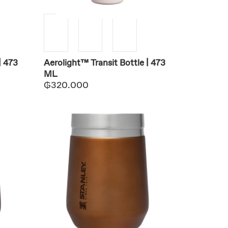
| 473
Aerolight™ Transit Bottle | 473
ML
₲
320.000