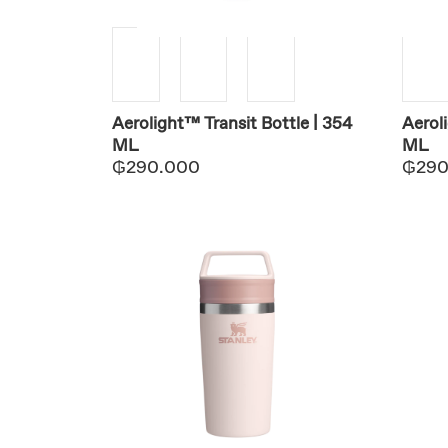
Aerolight™ Transit Bottle | 354
Aerol
ML
ML
₲
290.000
₲
290